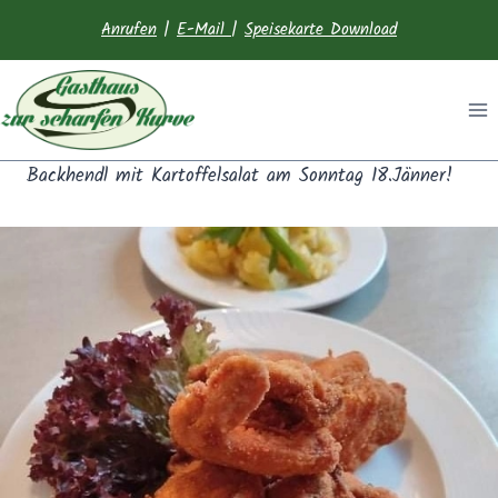
Anrufen
|
E-Mail
|
Speisekarte Download
Backhendl mit Kartoffelsalat am Sonntag 18.Jänner!